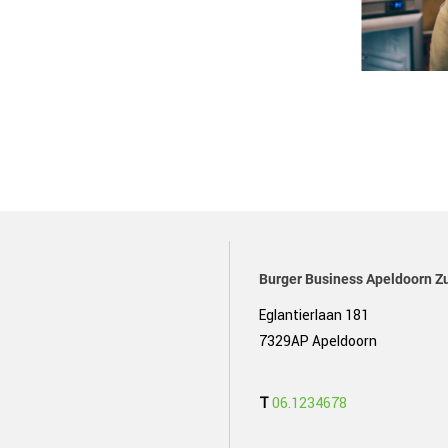
Burger Business Apeldoorn Z
Eglantierlaan 181
7329AP Apeldoorn
T
06.1234678